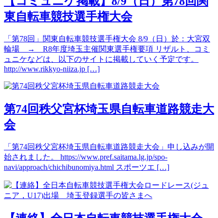
【コミュニケ掲載】8/9（日）第78回関
東自転車競技選手権大会
「第78回」関東自転車競技選手権大会 8/9（日）於：大宮双
輪場 → R8年度埼玉主催関東選手権要項 リザルト、コミ
ュニケなどは、以下のサイトに掲載していく予定です。
http://www.rikkyo-niiza.jp […]
第74回秩父宮杯埼玉県自転車道路競走大
会
「第74回秩父宮杯埼玉県自転車道路競走大会」申し込みが開
始されました。 https://www.pref.saitama.lg.jp/spo-
navi/approach/chichibunomiya.html スポーツエ […]