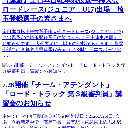
【連絡】全日本自転車競技選手権大会
ロードレース(ジュニア，U17)出場 埼
玉登録選手の皆さまへ
全日本自転車競技選手権大会ロードレース(ジュニア，U17)
に出場予定の埼玉登録選手の皆さんへ 埼玉車連事務局より
お知らせです。 大会要項に、以下の記載があります。 監督
会議には各都道府県連盟代表者（（公財）日本スポーツ協
[…]
7.26開催「チーム・アテンダント」
「ロード・トラック 第３級審判員」講
習会のお知らせ
主催：(一社)埼玉県自転車競技連盟 期日：2026.7.26(日) 会
場：立教新座中学・高等学校 最寄駅・東武東上線志木駅