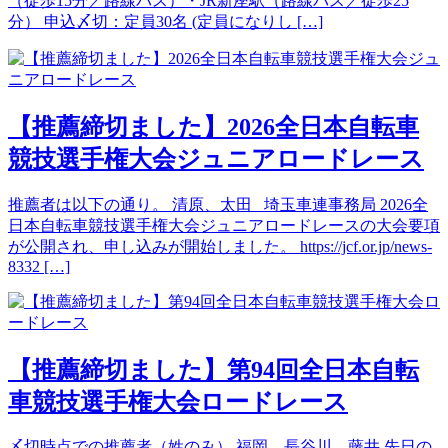
（徒歩15分／路線バス）・JR新座駅（路線バス／徒歩25
分） 申込〆切：定員30名 (定員になりし […]
【推薦締切ました】2026全日本自転車
競技選手権大会ジュニアロードレース
推薦者は以下の通り。 清原、太田 埼玉車連事務局 2026全
日本自転車競技選手権大会ジュニアロードレースの大会要項
が公開され、申し込みが開始しました。 https://jcf.or.jp/news-
8332 […]
【推薦締切ました】第94回全日本自転
車競技選手権大会ロードレース
〆切時点での推薦者（姓のみ） 福岡、長谷川、藤井 先日の