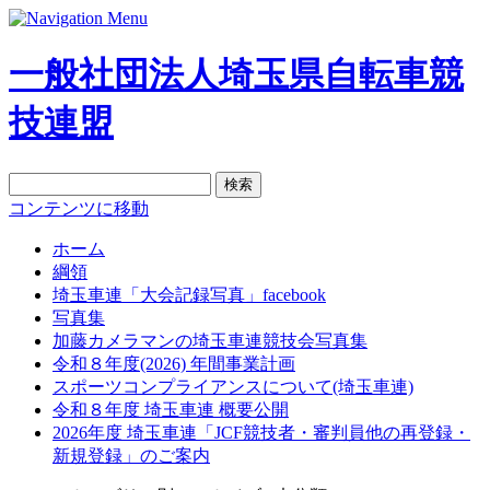
一般社団法人埼玉県自転車競
技連盟
検
索:
コンテンツに移動
ホーム
綱領
埼玉車連「大会記録写真」facebook
写真集
加藤カメラマンの埼玉車連競技会写真集
令和８年度(2026) 年間事業計画
スポーツコンプライアンスについて(埼玉車連)
令和８年度 埼玉車連 概要公開
2026年度 埼玉車連「JCF競技者・審判員他の再登録・
新規登録」のご案内