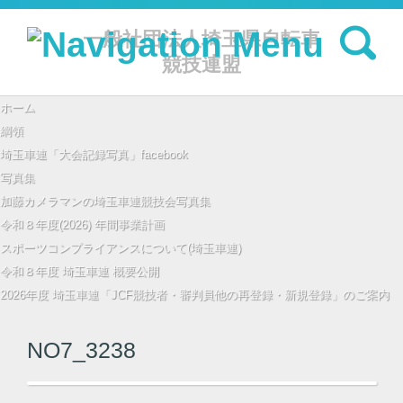
検索:
一般社団法人埼玉県自転車
競技連盟
コンテンツに移動
ホーム
綱領
埼玉車連「大会記録写真」facebook
写真集
加藤カメラマンの埼玉車連競技会写真集
令和８年度(2026) 年間事業計画
スポーツコンプライアンスについて(埼玉車連)
令和８年度 埼玉車連 概要公開
2026年度 埼玉車連「JCF競技者・審判員他の再登録・新規登録」のご案内
NO7_3238