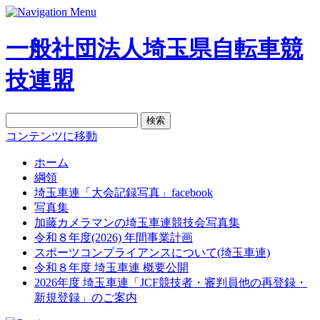
一般社団法人埼玉県自転車競
技連盟
検
索:
コンテンツに移動
ホーム
綱領
埼玉車連「大会記録写真」facebook
写真集
加藤カメラマンの埼玉車連競技会写真集
令和８年度(2026) 年間事業計画
スポーツコンプライアンスについて(埼玉車連)
令和８年度 埼玉車連 概要公開
2026年度 埼玉車連「JCF競技者・審判員他の再登録・
新規登録」のご案内