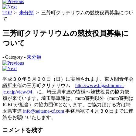
TOP
>
未分類
>
三芳町クリテリウムの競技役員募集につい
て
三芳町クリテリウムの競技役員募集に
ついて
- Category -
未分類
平成３０年５月２０日（日）に実施されます、東入間青年会
議所主催の三芳町クリテリウム
http://www.higashiiruma-
jc.or.jp/view/94
に、埼玉県車連の皆様へ競技役員の協力依
頼が来ています。埼玉県車連は、moto審判以外（moto審判は
JCRCが担当）の協力団体となります。ご協力頂ける方は埼
玉県車連
info@saitama-cf.com
事務局宛て４月３０日までに連
絡をお願いいたします。
コメントを残す