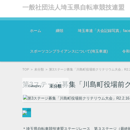
一般社団法人埼玉県自転車競技連盟
コンテンツに移動
ホーム
綱領
埼玉車連「大会記録写真」faceb
スポーツコンプライアンスについて(埼玉車連)
令和
TOP
>
未分類
>
第3ステージ募集「川島町役場前クリテリウム大会」R2.2
第3ステージ募集「川島町役場前クリ
未分類
- Category -
＊埼玉県自転車競技連盟ステージレース 第３ステージ（最終戦