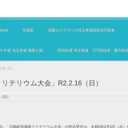
ook
写真集
加藤カメラマンの埼玉車連競技会写真集
８年度 埼玉車連 概要公開
2026年度 埼玉車連「JCF競技者・審判
.16（日）
テリウム大会」R2.2.16（日）
）「川島町役場前クリテリウム大会」の申込受付は、令和2年2月5日（水）