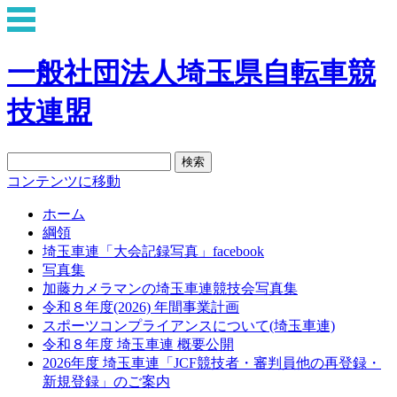
一般社団法人埼玉県自転車競
技連盟
検
索:
コンテンツに移動
ホーム
綱領
埼玉車連「大会記録写真」facebook
写真集
加藤カメラマンの埼玉車連競技会写真集
令和８年度(2026) 年間事業計画
スポーツコンプライアンスについて(埼玉車連)
令和８年度 埼玉車連 概要公開
2026年度 埼玉車連「JCF競技者・審判員他の再登録・
新規登録」のご案内