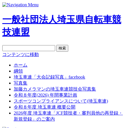
一般社団法人埼玉県自転車競
技連盟
検
索:
コンテンツに移動
ホーム
綱領
埼玉車連「大会記録写真」facebook
写真集
加藤カメラマンの埼玉車連競技会写真集
令和８年度(2026) 年間事業計画
スポーツコンプライアンスについて(埼玉車連)
令和８年度 埼玉車連 概要公開
2026年度 埼玉車連「JCF競技者・審判員他の再登録・
新規登録」のご案内